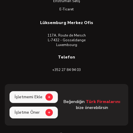
Enstrüman Satış
E-Ticaret
Lüksemburg Merkez Ofis
117A, Route de Mersch
L-7432 - Gosseldange
Luxembourg
Telefon
+352 27 84 94 03
İşletmemi Ekle
Beğendiğin
Türk Firmalarını
bize önerebilirsin
İşletme Öner