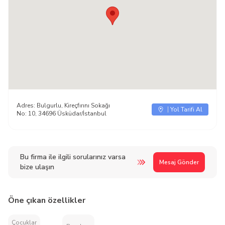
Adres:
Bulgurlu, Kireçfırını Sokağı
Yol Tarifi Al
No: 10, 34696 Üsküdar/İstanbul
Bu firma ile ilgili sorularınız varsa
Mesaj Gönder
bize ulaşın
Öne çıkan özellikler
Çocuklar