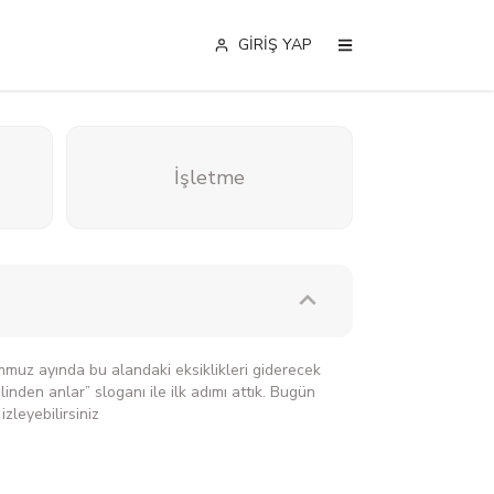
GİRİŞ YAP
İşletme
emmuz ayında bu alandaki eksiklikleri giderecek
linden anlar” sloganı ile ilk adımı attık. Bugün
leyebilirsiniz