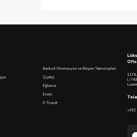
Lük
Ofis
Barkod Otomasyon ve Bilişim Teknolojileri
117A,
Eşya
Çiçekçi
L-743
Luxe
Eğlence
Enerji
Tel
E-Ticaret
+352 