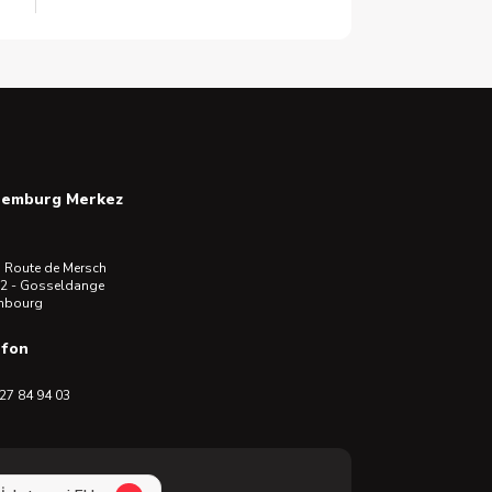
semburg Merkez
 Route de Mersch
2 - Gosseldange
mbourg
efon
27 84 94 03