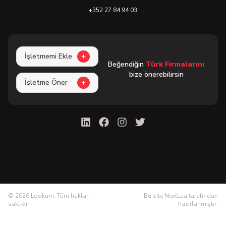
+352 27 84 94 03
İşletmemi Ekle
Beğendiğin
Türk Firmalarını
bize önerebilirsin
İşletme Öner
©
2026
Lookum, Tüm hakları
Bu site NextLua tarafından
saklıdır.
hazırlanmıştır.