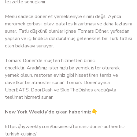
lezzetle sonuçlanır.
Menü sadece döner et yemekleriyle sınırlı değil. Ayrıca
mercimek çorbası, pilav, patates kızartması ve daha fazlasını
sunar. Tatlı düşkünü olanlar içinse Tomars Döner, yufkadan
yapılan ve içi fındıkla doldurulmuş geleneksel bir Türk tatlısı
olan baklavayı sunuyor.
Tomars Döner'de müşteri hizmetleri birinci
önceliktir. Aradığınız ister hızlı bir yemek ister oturarak
yemek olsun, restoran eviniz gibi hissettiren temiz ve
davetkar bir atmosfer sunar. Tomars Döner ayrıca
UberEATS, DoorDash ve SkipTheDishes aracılığıyla
teslimat hizmeti sunar.
New York Weekly'de çıkan haberimiz
👇​
https://nyweekly.com/business/tomars-doner-authentic-
turkish-cuisine/