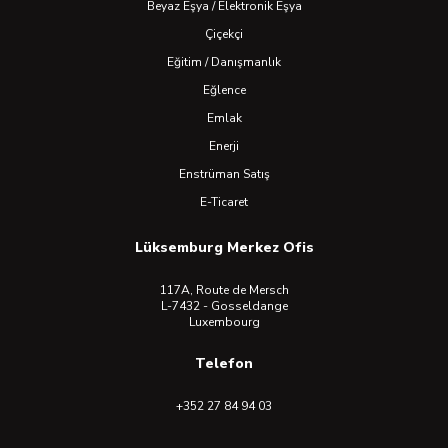
Beyaz Eşya / Elektronik Eşya
Çiçekçi
Eğitim / Danışmanlık
Eğlence
Emlak
Enerji
Enstrüman Satış
E-Ticaret
Lüksemburg Merkez Ofis
117A, Route de Mersch
L-7432 - Gosseldange
Luxembourg
Telefon
+352 27 84 94 03