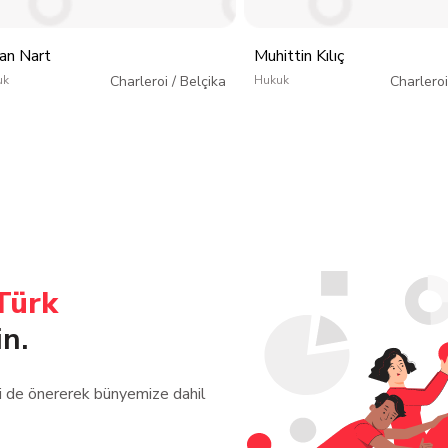
an Nart
Muhittin Kılıç
uk
Charleroi
/
Belçika
Hukuk
Charleroi
Türk
in.
zi de önererek bünyemize dahil