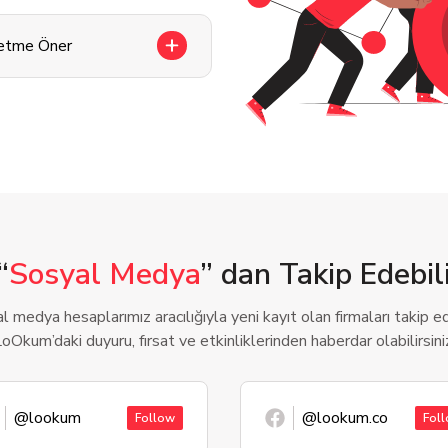
letme Öner
“
Sosyal Medya
” dan Takip Edebili
l medya hesaplarımız aracılığıyla yeni kayıt olan firmaları takip ede
oOkum’daki duyuru, fırsat ve etkinliklerinden haberdar olabilirsini
@lookum
@lookum.co
Follow
Fol