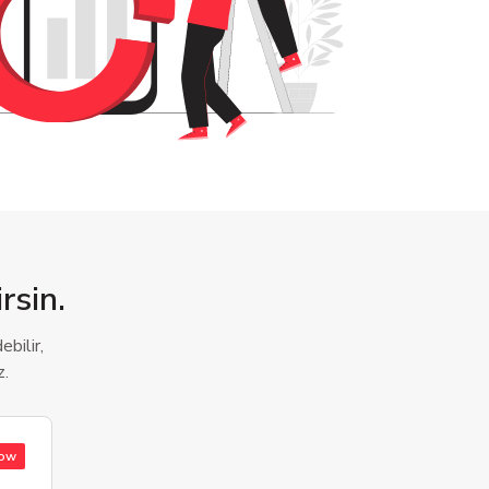
rsin.
bilir,
z.
low