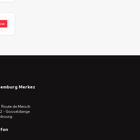
low
semburg Merkez
 Route de Mersch
2 - Gosseldange
mbourg
efon