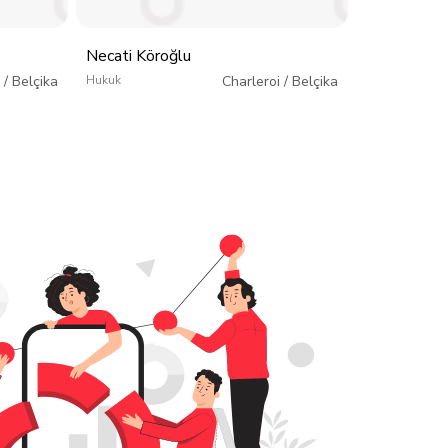
Necati Köroğlu
Avukat Ser
/
Belçika
Hukuk
Charleroi
/
Belçika
Hukuk