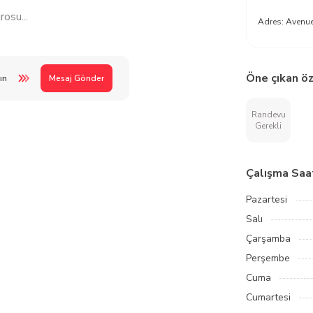
osu...
Adres:
Avenue
Öne çıkan öz
ın
Mesaj Gönder
Randevu
Gerekli
Çalışma Saat
Pazartesi
Salı
Çarşamba
Perşembe
Cuma
Cumartesi