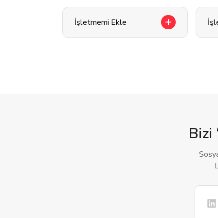
İşletmemi Ekle
İş
Bizi 
Sosya
L