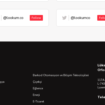
@lookum.co
@lookumco
Follow
Fol
Lük
Ofis
Barkod Otomasyon ve Bilişim Teknolojileri
117A,
Eşya
Çiçekçi
L-743
Luxe
Eğlence
Enerji
Tel
E-Ticaret