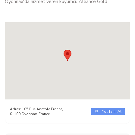
Oyonnax'da hizmet veren kuyumcu Alliance Gold
Adres:
105 Rue Anatole France,
Yol Tarifi Al
01100 Oyonnax, France