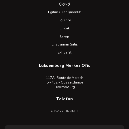
Çiçekçi
Eğitim / Danışmanlık
Eğlence
Emlak
Enerji
Enstrüman Satış
E-Ticaret
Lüksemburg Merkez Ofis
117A, Route de Mersch
L-7432 - Gosseldange
Luxembourg
Telefon
+352 27 84 94 03