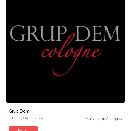
Grup Dem
Etkinlik / Organizasyon
Antverpen
/
Belçika
Kapalı