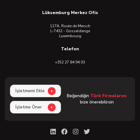
Lüksemburg Merkez Ofis
117A, Route de Mersch
L-7432 - Gosseldange
Luxembourg
Telefon
+352 27 84 94 03
İşletmemi Ekle
Beğendiğin
Türk Firmalarını
bize önerebilirsin
İşletme Öner