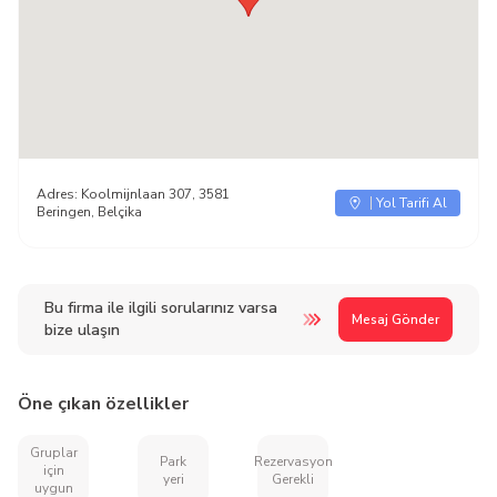
Adres:
Koolmijnlaan 307, 3581
Yol Tarifi Al
Beringen, Belçika
Bu firma ile ilgili sorularınız varsa
Mesaj Gönder
bize ulaşın
Öne çıkan özellikler
Gruplar
Park
Rezervasyon
için
yeri
Gerekli
uygun