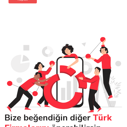
Bize beğendiğin diğer
Türk