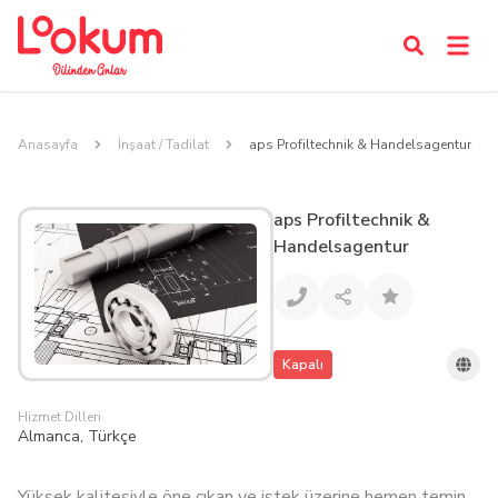
Anasayfa
İnşaat / Tadilat
aps Profiltechnik & Handelsagentur
aps Profiltechnik &
Handelsagentur
Kapalı
Hizmet Dilleri
Almanca, Türkçe
Yüksek kalitesiyle öne çıkan ve istek üzerine hemen temin