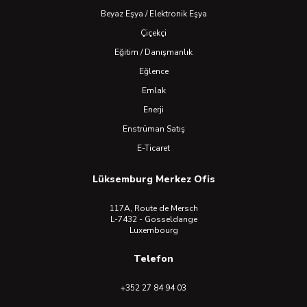
Beyaz Eşya / Elektronik Eşya
Çiçekçi
Eğitim / Danışmanlık
Eğlence
Emlak
Enerji
Enstrüman Satış
E-Ticaret
Lüksemburg Merkez Ofis
117A, Route de Mersch
L-7432 - Gosseldange
Luxembourg
Telefon
+352 27 84 94 03