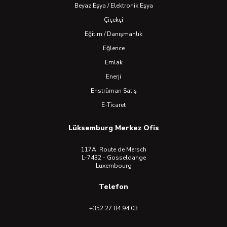
Beyaz Eşya / Elektronik Eşya
Çiçekçi
Eğitim / Danışmanlık
Eğlence
Emlak
Enerji
Enstrüman Satış
E-Ticaret
Lüksemburg Merkez Ofis
117A, Route de Mersch
L-7432 - Gosseldange
Luxembourg
Telefon
+352 27 84 94 03