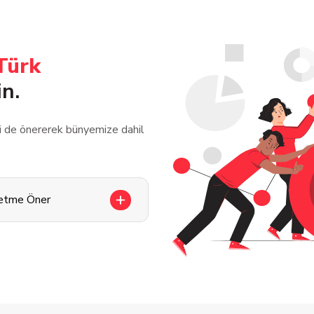
Türk
in.
zi de önererek bünyemize dahil
letme Öner