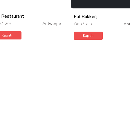
a Restaurant
Elif Bakkerij
 / İçme
Antwerpen
/
Yeme / İçme
An
Belçika
Kapalı
Kapalı