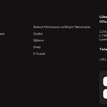
Lük
Ofis
Barkod Otomasyon ve Bilişim Teknolojileri
117A,
Eşya
Çiçekçi
L-743
Luxe
Eğlence
Enerji
Tel
E-Ticaret
+352 