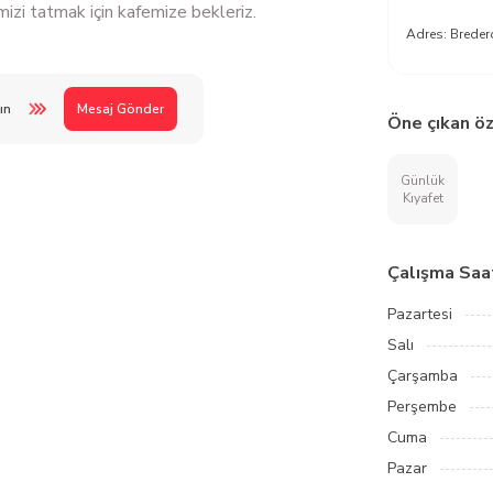
imizi tatmak için kafemize bekleriz.
Adres:
Breder
ın
Mesaj Gönder
Öne çıkan öz
Günlük
Kıyafet
Çalışma Saat
Pazartesi
Salı
Çarşamba
Perşembe
Cuma
Pazar