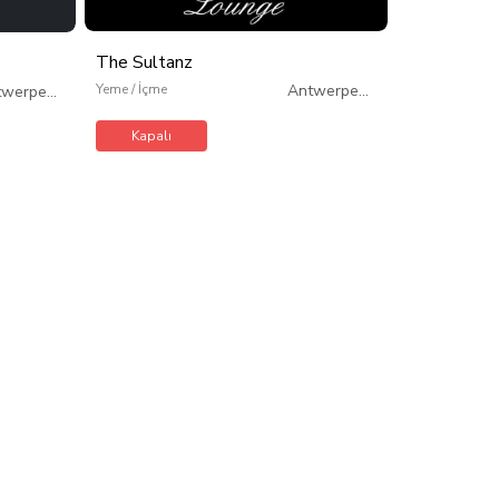
Yeme / İçme
The Sultanz
Kapalı
Yeme / İçme
Antwerpen
/
twerpen
/
Belçika
Belçika
Kapalı