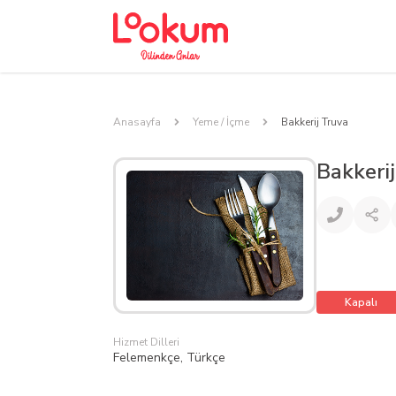
Anasayfa
Yeme / İçme
Bakkerij Truva
Bakkerij
Kapalı
Hizmet Dilleri
Felemenkçe, Türkçe