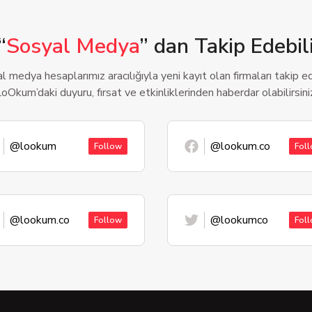
“
Sosyal Medya
” dan Takip Edebili
l medya hesaplarımız aracılığıyla yeni kayıt olan firmaları takip ede
oOkum’daki duyuru, fırsat ve etkinliklerinden haberdar olabilirsini
@lookum
@lookum.co
Follow
Fol
@lookum.co
@lookumco
Follow
Fol