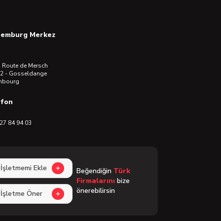
semburg Merkez
 Route de Mersch
2 - Gosseldange
mbourg
efon
27 84 94 03
İşletmemi Ekle
Beğendiğin
Türk
Firmalarını
bize
önerebilirsin
İşletme Öner