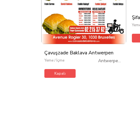
Şif
Yeme
Çavuşzade Baklava Antwerpen
Yeme / İçme
Antwerpen
/
Belçika
Kapalı