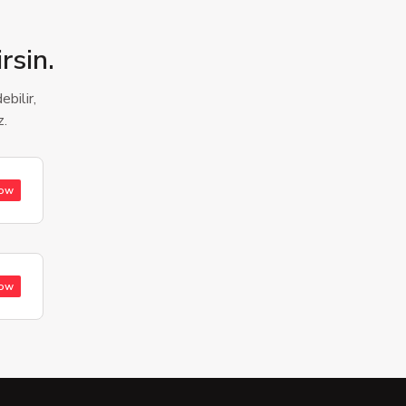
rsin.
bilir,
z.
low
low