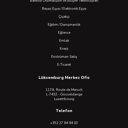
Barkod Otomasyon ve Bilişim Teknolojileri
Beyaz Eşya / Elektronik Eşya
Çiçekçi
Eğitim / Danışmanlık
Eğlence
Emlak
Enerji
Enstrüman Satış
E-Ticaret
Lüksemburg Merkez Ofis
117A, Route de Mersch
L-7432 - Gosseldange
Luxembourg
Telefon
+352 27 84 94 03