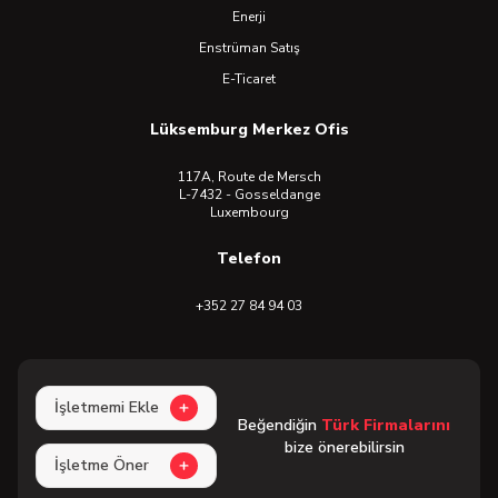
Enerji
Enstrüman Satış
E-Ticaret
Lüksemburg Merkez Ofis
117A, Route de Mersch
L-7432 - Gosseldange
Luxembourg
Telefon
+352 27 84 94 03
İşletmemi Ekle
Beğendiğin
Türk Firmalarını
bize önerebilirsin
İşletme Öner