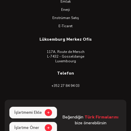
Emlak
Enerji
Enstrüman Satış
E-Ticaret
Lüksemburg Merkez Ofis
117A, Route de Mersch
L-7432 - Gosseldange
Luxembourg
Telefon
+352 27 84 94 03
İşletmemi Ekle
Beğendiğin
Türk Firmalarını
bize önerebilirsin
İşletme Öner