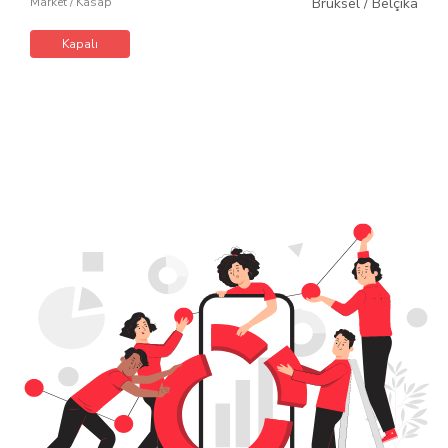
Market / Kasap
Brüksel
/
Belçika
Kapalı