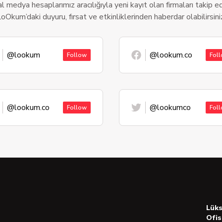
l medya hesaplarımız aracılığıyla yeni kayıt olan firmaları takip ede
oOkum’daki duyuru, fırsat ve etkinliklerinden haberdar olabilirsini
@lookum
@lookum.co
Follow
Fol
@lookum.co
@lookumco
Follow
Fol
Lük
Ofis