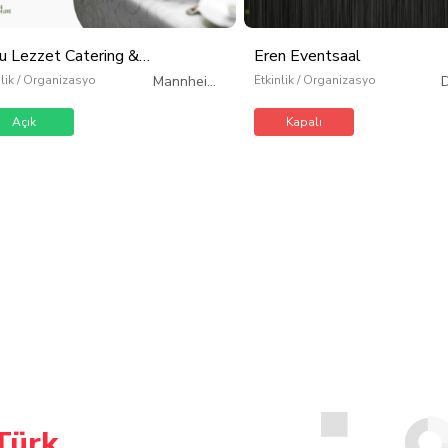
u Lezzet Catering &
Eren Eventsaal
anizasyon
nlik / Organizasyon
Mannheim
/
Etkinlik / Organizasyon
Almanya
Açık
Kapalı
Türk