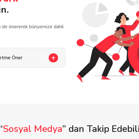
in.
zi de önererek bünyemize dahil
letme Öner
“
Sosyal Medya
” dan Takip Edebili