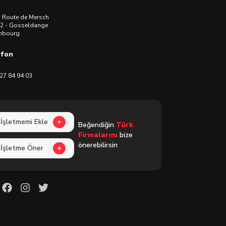
 Route de Mersch
2 - Gosseldange
mbourg
efon
27 84 94 03
İşletmemi Ekle
Beğendiğin
Türk
Firmalarını
bize
önerebilirsin
İşletme Öner