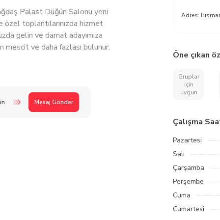
ğdaş Palast Düğün Salonu yeni
Adres:
Bismar
ve özel toplantılarınızda hizmet
uzda gelin ve damat adayımıza
n mescit ve daha fazlası bulunur.
Öne çıkan öz
Gruplar
için
uygun
ın
Mesaj Gönder
Çalışma Saat
Pazartesi
Salı
Çarşamba
Perşembe
Cuma
Cumartesi