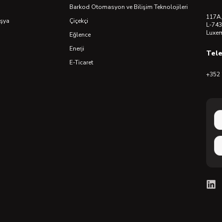
Barkod Otomasyon ve Bilişim Teknolojileri
117A,
Eşya
Çiçekçi
L-743
Luxe
Eğlence
Enerji
Tel
E-Ticaret
+352 