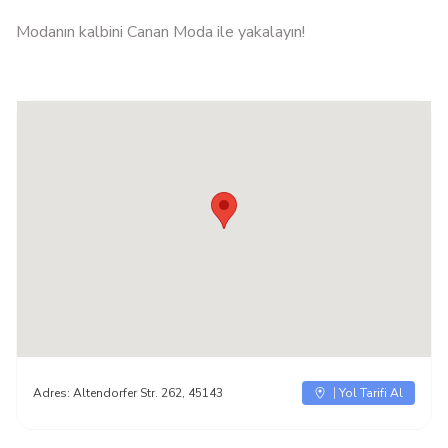
Modanın kalbini Canan Moda ile yakalayın!
Adres:
Altendorfer Str. 262, 45143
Yol Tarifi Al