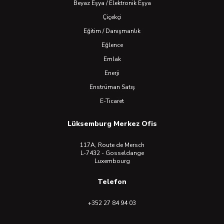
Beyaz Eşya / Elektronik Eşya
Çiçekçi
Eğitim / Danışmanlık
Eğlence
Emlak
Enerji
Enstrüman Satış
E-Ticaret
Lüksemburg Merkez Ofis
117A, Route de Mersch
L-7432 - Gosseldange
Luxembourg
Telefon
+352 27 84 94 03