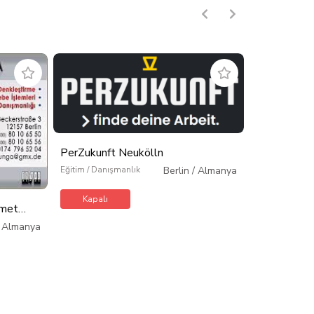
PerZukunft Neukölln
PerZukunft
Eğitim / Danışmanlık
Berlin
/
Almanya
Eğitim / Danış
Kapalı
Kapalı
hmet
/
Almanya