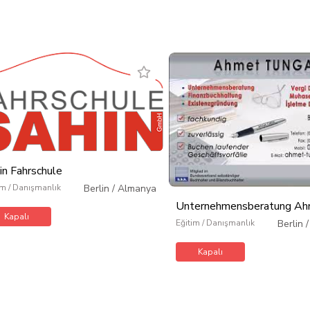
in Fahrschule
im / Danışmanlık
Berlin
/
Almanya
Unternehmensberatung A
Kapalı
Tunga
Eğitim / Danışmanlık
Berlin
Kapalı