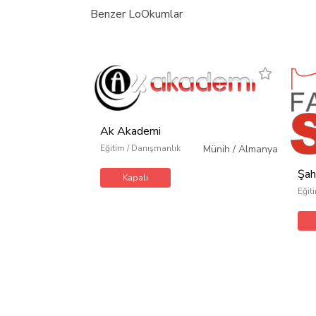
Benzer LoOkumlar
Ak Akademi
Eğitim / Danışmanlık
Münih
/
Almanya
Şah
Kapalı
Eğit