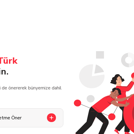
Türk
in.
zi de önererek bünyemize dahil
letme Öner