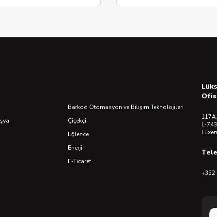
Lük
Ofis
Barkod Otomasyon ve Bilişim Teknolojileri
117A,
Eşya
Çiçekçi
L-743
Luxe
Eğlence
Enerji
Tel
E-Ticaret
+352 