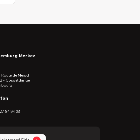
semburg Merkez
 Route de Mersch
2 - Gosseldange
mbourg
efon
27 84 94 03