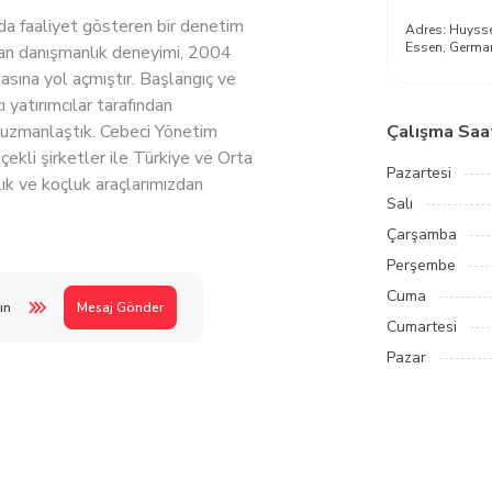
da faaliyet gösteren bir denetim
Adres:
Huysse
Essen, Germa
anan danışmanlık deneyimi, 2004
sına yol açmıştır. Başlangıç ​​ve
 yatırımcılar tarafından
 uzmanlaştık. Cebeci Yönetim
Çalışma Saat
çekli şirketler ile Türkiye ve Orta
Pazartesi
ık ve koçluk araçlarımızdan
Salı
Çarşamba
Perşembe
Cuma
ın
Mesaj Gönder
Cumartesi
Pazar