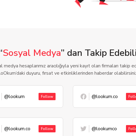
“
Sosyal Medya
” dan Takip Edebili
l medya hesaplarımız aracılığıyla yeni kayıt olan firmaları takip ede
oOkum’daki duyuru, fırsat ve etkinliklerinden haberdar olabilirsini
@lookum
@lookum.co
Follow
Fol
@lookum.co
@lookumco
Follow
Fol