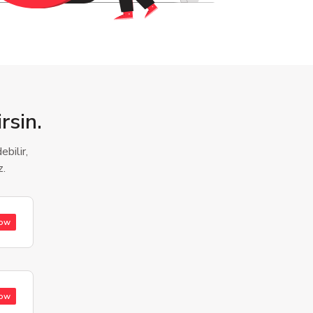
rsin.
bilir,
z.
low
low