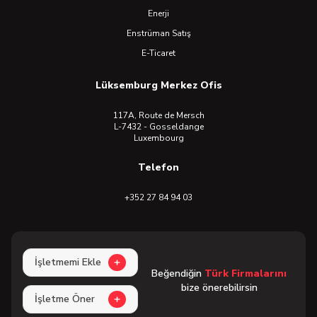
Enerji
Enstrüman Satış
E-Ticaret
Lüksemburg Merkez Ofis
117A, Route de Mersch
L-7432 - Gosseldange
Luxembourg
Telefon
+352 27 84 94 03
İşletmemi Ekle
Beğendiğin
Türk Firmalarını
bize önerebilirsin
İşletme Öner