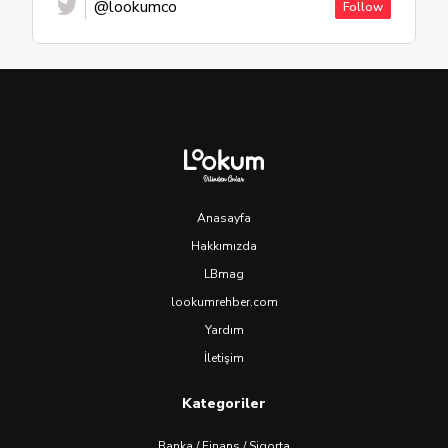
@lookumco
Follow
Anasayfa
Hakkımızda
LBmag
lookumrehber.com
Yardım
İletişim
Kategoriler
Banka / Finans / Sigorta