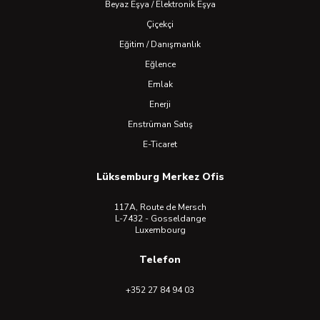
Beyaz Eşya / Elektronik Eşya
Çiçekçi
Eğitim / Danışmanlık
Eğlence
Emlak
Enerji
Enstrüman Satış
E-Ticaret
Lüksemburg Merkez Ofis
117A, Route de Mersch
L-7432 - Gosseldange
Luxembourg
Telefon
+352 27 84 94 03