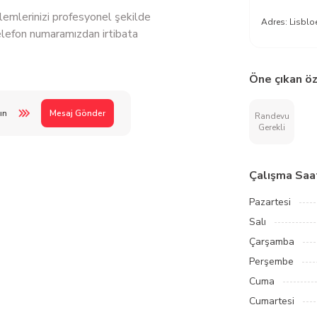
lemlerinizi profesyonel şekilde
Adres:
Lisblo
telefon numaramızdan irtibata
Öne çıkan öz
ın
Mesaj Gönder
Randevu
Gerekli
Çalışma Saat
Pazartesi
Salı
Çarşamba
Perşembe
Cuma
Cumartesi