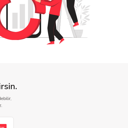
rsin.
bilir,
z.
low