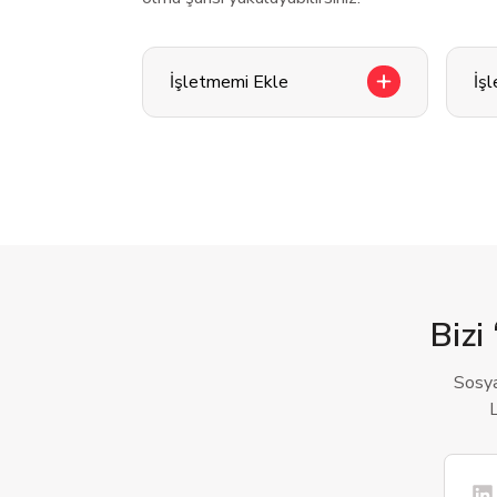
İşletmemi Ekle
İş
Bizi 
Sosya
L