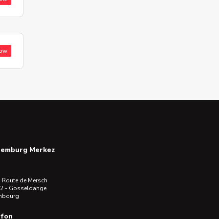
low
semburg Merkez
 Route de Mersch
2 - Gosseldange
mbourg
efon