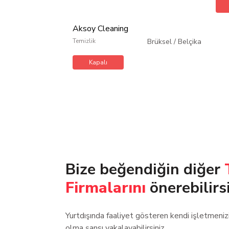
Aksoy Cleaning
Temizlik
Brüksel
/
Belçika
Kapalı
Bize beğendiğin diğer
Firmalarını
önerebilirs
Yurtdışında faaliyet gösteren kendi işletmeni
olma şansı yakalayabilirsiniz.