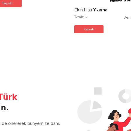
Kapalı
Ekin Halı Yıkama
Temizlik
Am
Kapalı
Türk
in.
zi de önererek bünyemize dahil