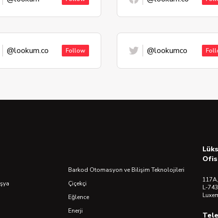
@lookum.co
@lookumco
Follow
Fol
Lük
Ofis
Barkod Otomasyon ve Bilişim Teknolojileri
117A,
Eşya
Çiçekçi
L-743
Luxe
Eğlence
Enerji
Tel