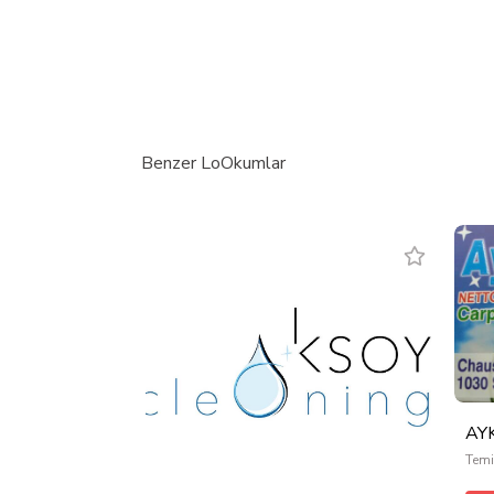
Benzer LoOkumlar
AYK
Temi