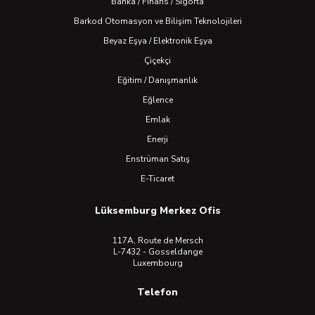
Banka / Finans / Sigorta
Barkod Otomasyon ve Bilişim Teknolojileri
Beyaz Eşya / Elektronik Eşya
Çiçekçi
Eğitim / Danışmanlık
Eğlence
Emlak
Enerji
Enstrüman Satış
E-Ticaret
Lüksemburg Merkez Ofis
117A, Route de Mersch
L-7432 - Gosseldange
Luxembourg
Telefon