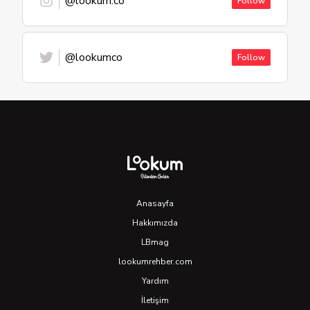
@lookum.co
Follow
@lookumco
Follow
Anasayfa
Hakkımızda
LBmag
lookumrehber.com
Yardım
İletişim