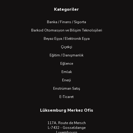
Kategoriler
Banka / Finans / Sigorta
Barkod Otomasyon ve Bilişim Teknolojileri
Beyaz Eşya / Elektronik Eşya
Çiçekçi
Eğitim / Danışmanlık
Eğlence
Emlak
Enerji
Enstrüman Satış
E-Ticaret
Lüksemburg Merkez Ofis
117A, Route de Mersch
L-7432 - Gosseldange
Luxembourg