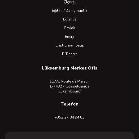
Çiçekçi
Eğitim / Danışmanlık
Eğlence
Emlak
Enerji
Enstrüman Satış
E-Ticaret
Lüksemburg Merkez Ofis
117A, Route de Mersch
L-7432 - Gosseldange
Luxembourg
Telefon
+352 27 84 94 03