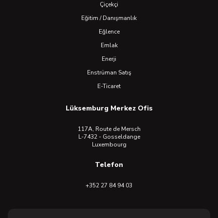
Çiçekçi
Eğitim / Danışmanlık
Eğlence
Emlak
Enerji
Enstrüman Satış
E-Ticaret
Lüksemburg Merkez Ofis
117A, Route de Mersch
L-7432 - Gosseldange
Luxembourg
Telefon
+352 27 84 94 03