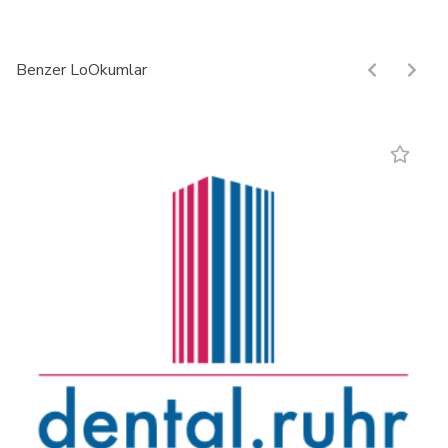
Benzer LoOkumlar