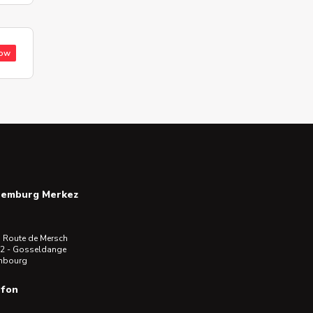
low
semburg Merkez
 Route de Mersch
2 - Gosseldange
mbourg
efon