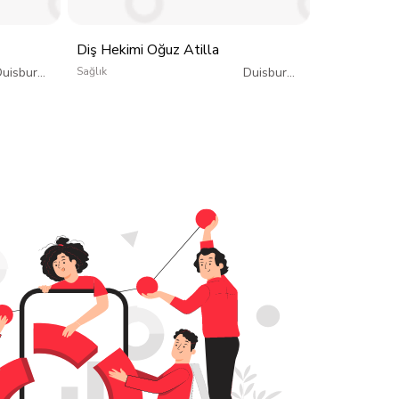
Diş Hekimi Oğuz Atilla
Diplom Psy
Duisburg
/
Sağlık
Duisburg
/
Sağlık
Almanya
Almanya