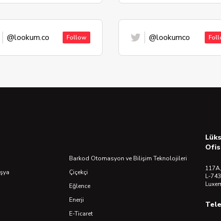
@lookum.co
@lookumco
Follow
Fol
Lük
Ofis
Barkod Otomasyon ve Bilişim Teknolojileri
117A,
Eşya
Çiçekçi
L-743
Luxe
Eğlence
Enerji
Tel
E-Ticaret