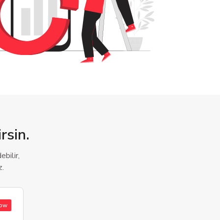
rsin.
bilir,
z.
low