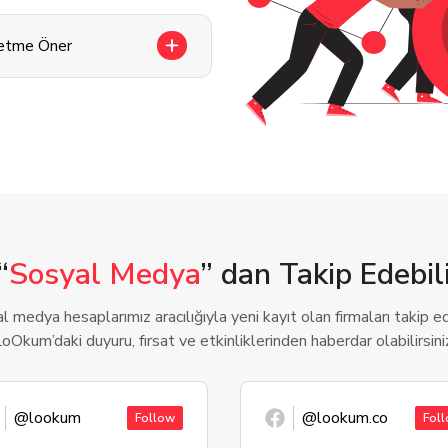
letme Öner
“
Sosyal Medya
” dan Takip Edebili
l medya hesaplarımız aracılığıyla yeni kayıt olan firmaları takip ede
oOkum’daki duyuru, fırsat ve etkinliklerinden haberdar olabilirsini
@lookum
@lookum.co
Follow
Fol