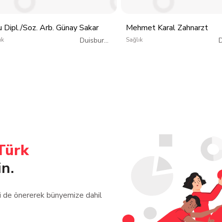
u Dipl./Soz. Arb. Günay Sakar
Mehmet Karal Zahnarzt
ık
Duisburg
/
Sağlık
Almanya
Türk
in.
zi de önererek bünyemize dahil