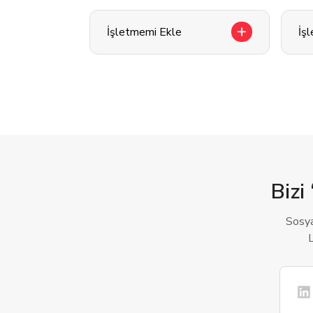
İşletmemi Ekle
İş
Bizi 
Sosya
L