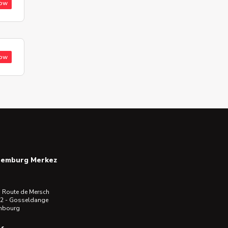
low
low
semburg Merkez
 Route de Mersch
2 - Gosseldange
mbourg