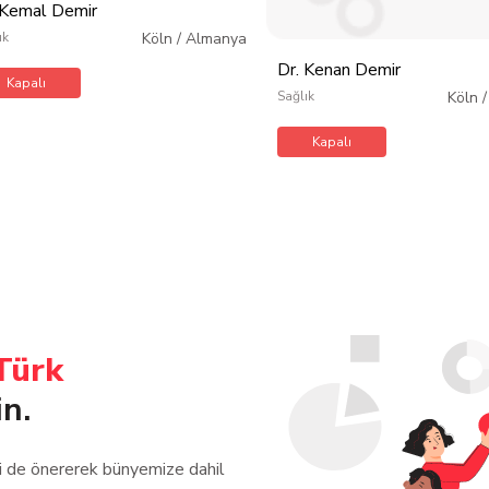
 Kemal Demir
ık
Köln
/
Almanya
Dr. Kenan Demir
Kapalı
Sağlık
Köln
Kapalı
Türk
in.
zi de önererek bünyemize dahil