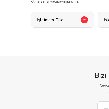
olma şansı yakalayabilirsiniz.
İşletmemi Ekle
İş
Bizi 
Sosya
L