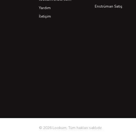
Enstrüman Satış
Yardım
İletişim
©
2026
Lookum, Tüm hakları saklıdır.