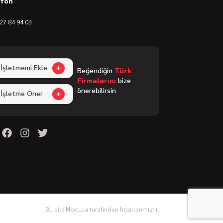
efon
27 84 94 03
İşletmemi Ekle
Beğendiğin
Türk
Firmalarını
bize
önerebilirsin
İşletme Öner
Bu site NextLua tarafından hazırlanmıştır.