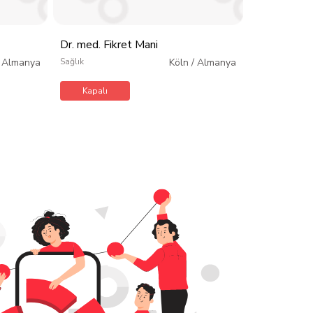
Açık
Dr. med. Fikret Mani
/
Almanya
Sağlık
Köln
/
Almanya
Kapalı