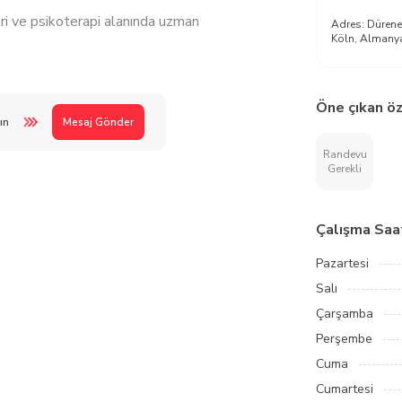
tri ve psikoterapi alanında uzman
Adres:
Dürene
Köln, Almany
Öne çıkan öz
ın
Mesaj Gönder
Randevu
Gerekli
Çalışma Saat
Pazartesi
Salı
Çarşamba
Perşembe
Cuma
Cumartesi