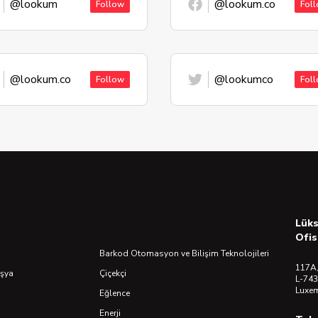
@lookum
@lookum.co
Follow
Fol
@lookum.co
@lookumco
Follow
Fol
Lük
Ofis
Barkod Otomasyon ve Bilişim Teknolojileri
117A,
Eşya
Çiçekçi
L-743
Luxe
Eğlence
Enerji