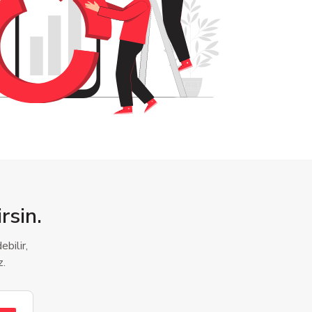
rsin.
bilir,
z.