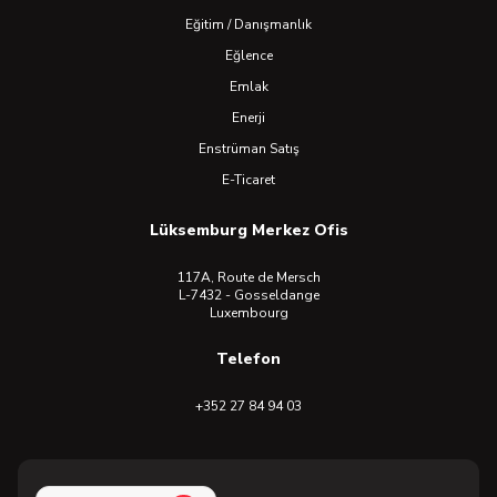
Eğitim / Danışmanlık
Eğlence
Emlak
Enerji
Enstrüman Satış
E-Ticaret
Lüksemburg Merkez Ofis
117A, Route de Mersch
L-7432 - Gosseldange
Luxembourg
Telefon
+352 27 84 94 03