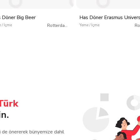
 Döner Big Beer
Has Döner Erasmus Univers
 / İçme
Rotterdam
/
Yeme / İçme
Ro
Hollanda
Türk
in.
zi de önererek bünyemize dahil