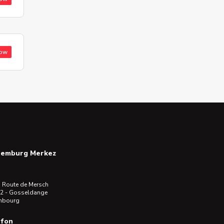
low
semburg Merkez
 Route de Mersch
2 - Gosseldange
mbourg
efon