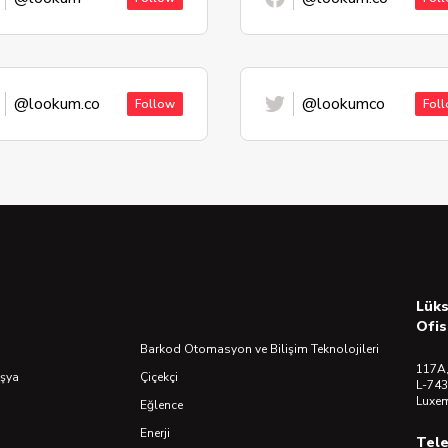
@lookum.co
@lookumco
Follow
Fol
Lük
Ofis
Barkod Otomasyon ve Bilişim Teknolojileri
117A,
Eşya
Çiçekçi
L-743
Luxe
Eğlence
Enerji
Tel