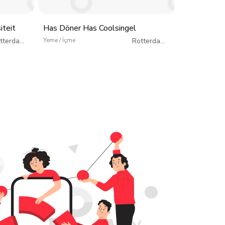
iteit
Has Döner Has Coolsingel
Has Döner 
tterdam
/
Yeme / İçme
Rotterdam
/
Yeme / İçme
Hollanda
Hollanda