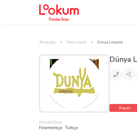
Anasayfa
Yeme / İçme
Dünya Lokanta
Dünya L
Kapalı
Hizmet Dilleri
Felemenkçe, Türkçe