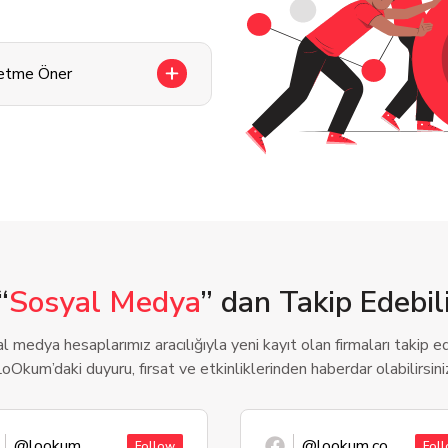
letme Öner
“
Sosyal Medya
” dan Takip Edebili
l medya hesaplarımız aracılığıyla yeni kayıt olan firmaları takip ede
oOkum’daki duyuru, fırsat ve etkinliklerinden haberdar olabilirsini
@lookum
@lookum.co
Follow
Fol