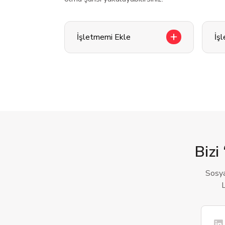
İşletmemi Ekle
İş
Bizi 
Sosya
L