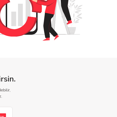
rsin.
bilir,
z.
low