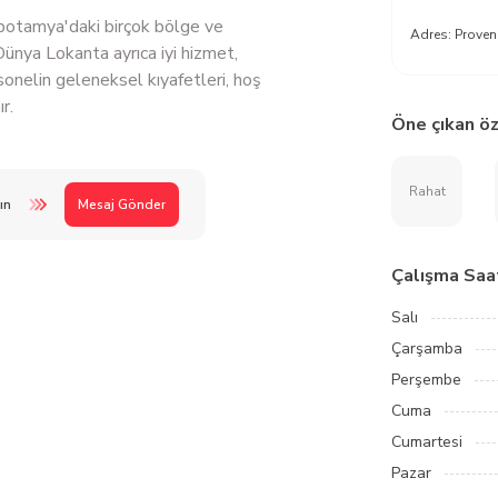
potamya'daki birçok bölge ve
Adres:
Proven
 Dünya Lokanta ayrıca iyi hizmet,
sonelin geleneksel kıyafetleri, hoş
r.
Öne çıkan öz
Rahat
ın
Mesaj Gönder
Çalışma Saat
Salı
Çarşamba
Perşembe
Cuma
Cumartesi
Pazar