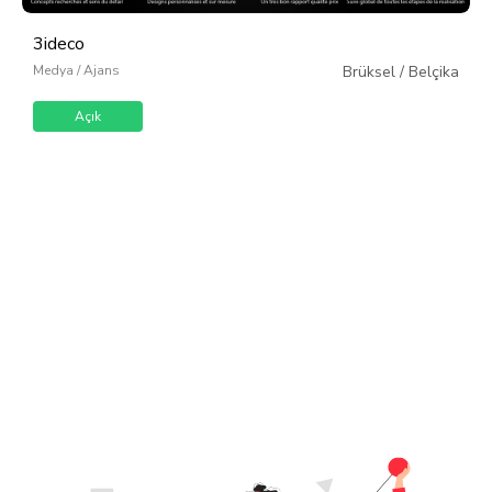
3ideco
Medya / Ajans
Brüksel
/
Belçika
Açık