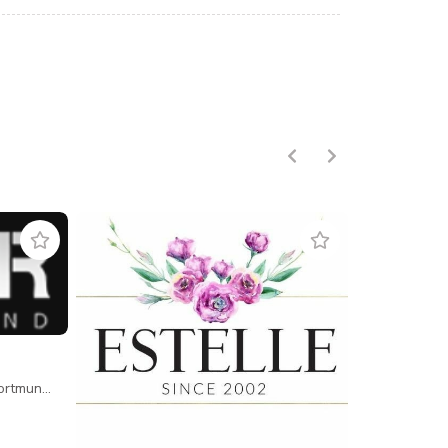
ortmund
/
Almanya