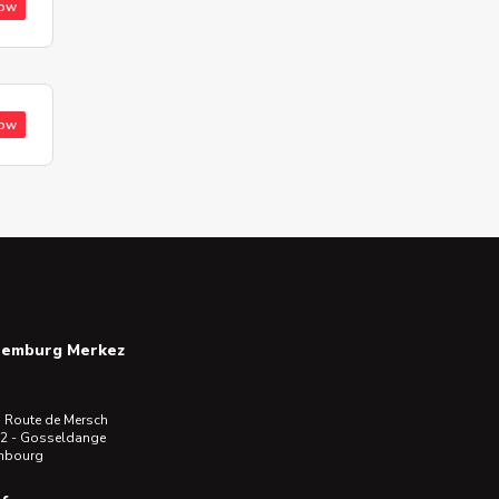
low
low
semburg Merkez
 Route de Mersch
2 - Gosseldange
mbourg