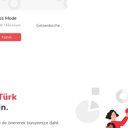
ss Mode
til / Aksesuar
Gelsenkirchen
/
Almanya
Kapalı
Türk
in.
zi de önererek bünyemize dahil