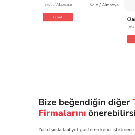
Tekstil / Aksesuar
Köln
/
Almanya
Kapalı
Cla
Teks
Bize beğendiğin diğer
Firmalarını
önerebilirs
Yurtdışında faaliyet gösteren kendi işletmeni