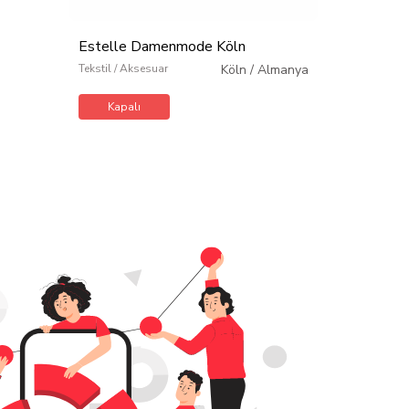
Estelle Damenmode Köln
Senorita B
Tekstil / Aksesuar
Köln
/
Almanya
Tekstil / Akses
Kapalı
Kapalı