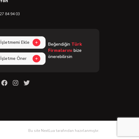
efon
27 84 94 03
İşletmemi Ekle
Beğendiğin
Türk
Firmalarını
bize
önerebilirsin
İşletme Öner
Bu site NextLua tarafından hazırlanmıştır.