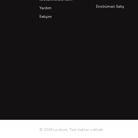
Enstrüman Satış
Yardım
İletişim
©
2026
Lookum, Tüm hakları saklıdır.