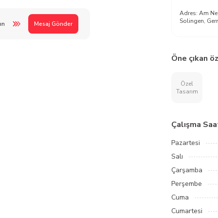
Adres:
Am Neu
Solingen, Ge
ın
Mesaj Gönder
Öne çıkan öz
Özel
Tasarım
Çalışma Saat
Pazartesi
Salı
Çarşamba
Perşembe
Cuma
Cumartesi