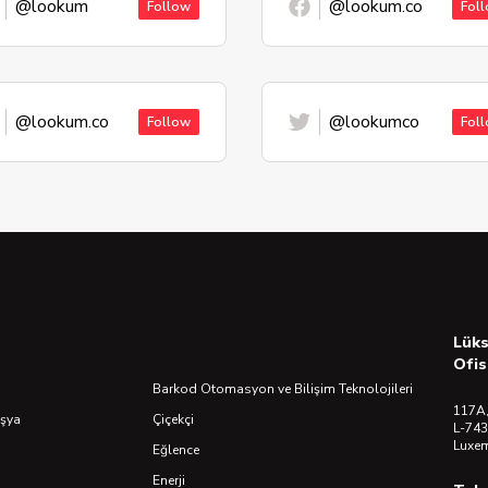
@lookum
@lookum.co
Follow
Fol
@lookum.co
@lookumco
Follow
Fol
Lük
Ofis
Barkod Otomasyon ve Bilişim Teknolojileri
117A,
Eşya
Çiçekçi
L-743
Luxe
Eğlence
Enerji