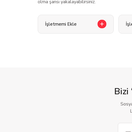
olma şansı yakalayabilirsiniz.
İşletmemi Ekle
İş
Bizi 
Sosya
L