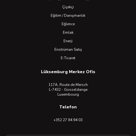
Çiçekçi
Eğitim / Danışmanlık
Eğlence
Emlak
Enerji
Enstrüman Satış
E-Ticaret
Lüksemburg Merkez Ofis
117A, Route de Mersch
L-7432 - Gosseldange
Luxembourg
Telefon
+352 27 84 94 03