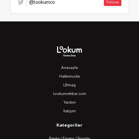
@lookumco
Follow
Anasayfa
Hakkımızda
LBmag
lookumrehber.com
Yardım
İletişim
Kategoriler
Banka / Finans / Sigorta