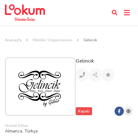
Anasayfa
Etkinlik / Organizasyon
Gelincik
Gelincik
Kapalı
Hizmet Dilleri
Almanca, Türkçe