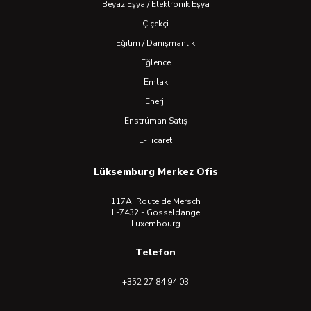
Beyaz Eşya / Elektronik Eşya
Çiçekçi
Eğitim / Danışmanlık
Eğlence
Emlak
Enerji
Enstrüman Satış
E-Ticaret
Lüksemburg Merkez Ofis
117A, Route de Mersch
L-7432 - Gosseldange
Luxembourg
Telefon
+352 27 84 94 03