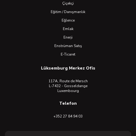
Çiçekçi
Eğitim / Danışmanlık
Eğlence
Emlak
Enerji
Enstrüman Satış
E-Ticaret
Lüksemburg Merkez Ofis
117A, Route de Mersch
L-7432 - Gosseldange
Luxembourg
Telefon
+352 27 84 94 03