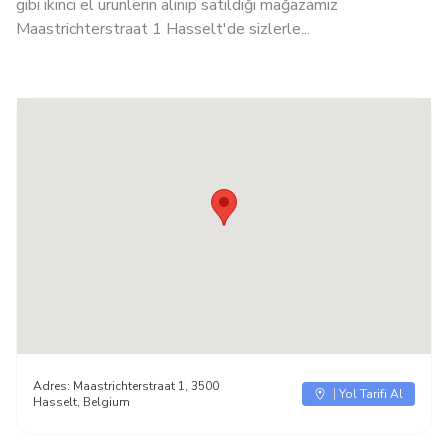
gibi ikinci el ürünlerin alınıp satıldığı mağazamız
Maastrichterstraat 1 Hasselt'de sizlerle...
Adres:
Maastrichterstraat 1, 3500
Yol Tarifi Al
Hasselt, Belgium