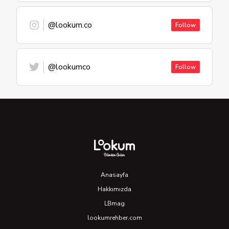
@lookum.co
Follow
@lookumco
Follow
Anasayfa
Hakkımızda
LBmag
lookumrehber.com