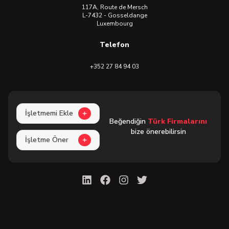
117A, Route de Mersch
L-7432 - Gosseldange
Luxembourg
Telefon
+352 27 84 94 03
İşletmemi Ekle
Beğendiğin
Türk Firmalarını
bize önerebilirsin
İşletme Öner