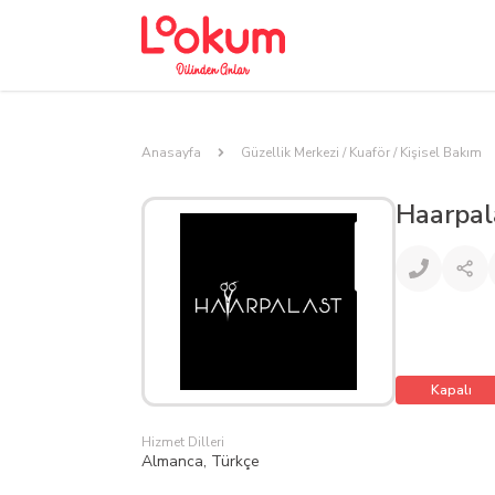
Anasayfa
Güzellik Merkezi / Kuaför / Kişisel Bakım
Haarpal
Kapalı
Hizmet Dilleri
Almanca, Türkçe