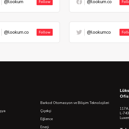
@lookum
@lookum.co
Follow
Fol
@lookum.co
@lookumco
Follow
Fol
Lük
Ofis
Barkod Otomasyon ve Bilişim Teknolojileri
117A,
Eşya
Çiçekçi
L-743
Luxe
Eğlence
Enerji