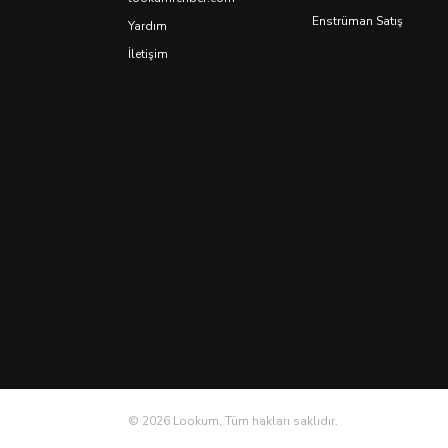
Enstrüman Satış
Yardım
İletişim
©
2026
Lookum, Tüm hakları saklıdır.