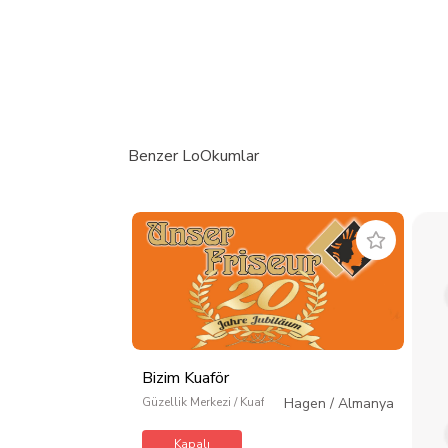
Benzer LoOkumlar
Bizim Kuaför
Güzellik Merkezi / Kuaför / Kişisel Bakım
Hagen
/
Almanya
Kapalı