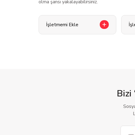
olma şansı yakalayabilirsiniz.
İşletmemi Ekle
İş
Bizi 
Sosya
L