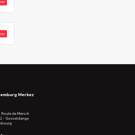
low
low
semburg Merkez
 Route de Mersch
2 - Gosseldange
mbourg