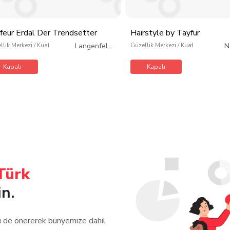
ffeur Erdal Der Trendsetter
Hairstyle by Tayfur
llik Merkezi / Kuaför / Kişisel Bakım
Langenfeld
/
Güzellik Merkezi / Kuaför / Kişisel 
N
Almanya
We
Kapalı
Kapalı
Türk
in.
zi de önererek bünyemize dahil