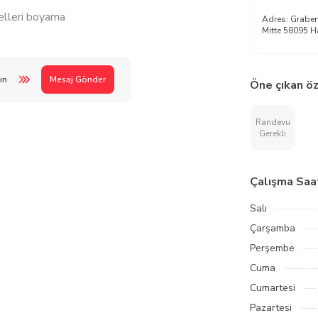
telleri boyama
Adres:
Graben
Mitte 58095 
ın
Mesaj Gönder
Öne çıkan öz
Randevu
Gerekli
Çalışma Saat
Salı
Çarşamba
Perşembe
Cuma
Cumartesi
Pazartesi