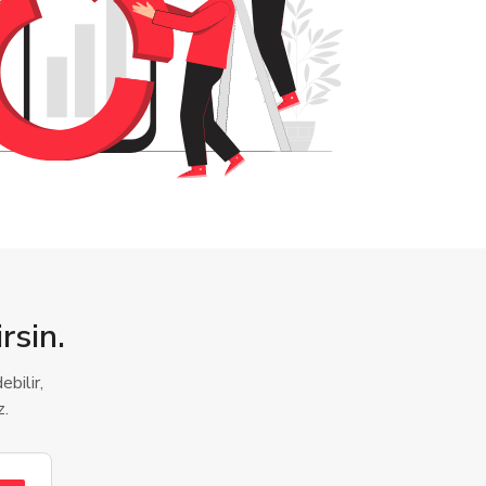
rsin.
bilir,
z.