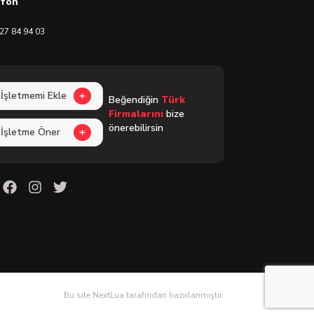
efon
27 84 94 03
İşletmemi Ekle
Beğendiğin
Türk
Firmalarını
bize
önerebilirsin
İşletme Öner
Bu site NextLua tarafından hazırlanmıştır.