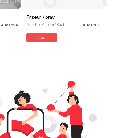
Kapalı
Friseur Koray
Bakım
/
Almanya
Güzellik Merkezi / Kuaför / Kişisel Bakım
Augsburg
/
Almanya
Kapalı