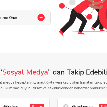
letme Öner
“
Sosyal Medya
” dan Takip Edebili
l medya hesaplarımız aracılığıyla yeni kayıt olan firmaları takip ede
oOkum’daki duyuru, fırsat ve etkinliklerinden haberdar olabilirsini
@lookum
@lookum.co
Follow
Fol