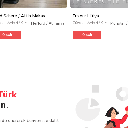
d Schere / Altin Makas
Friseur Hülya
llik Merkezi / Kuaför / Kişisel Bakım
Herford
/
Almanya
Güzellik Merkezi / Kuaför / Kişisel 
Münster
Kapalı
Kapalı
Türk
in.
zi de önererek bünyemize dahil