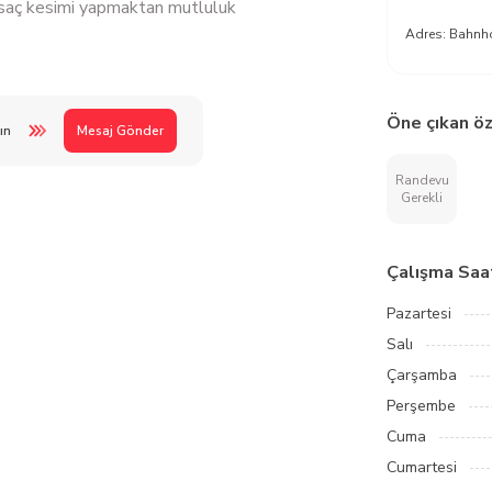
saç kesimi yapmaktan mutluluk
Adres:
Bahnho
Öne çıkan öz
ın
Mesaj Gönder
Randevu
Gerekli
Çalışma Saat
Pazartesi
Salı
Çarşamba
Perşembe
Cuma
Cumartesi