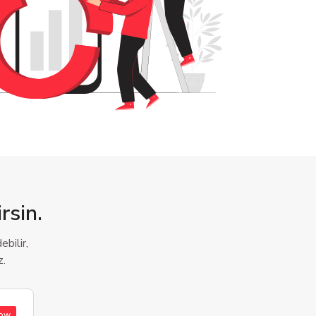
rsin.
bilir,
z.
low