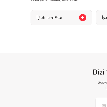
İşletmemi Ekle
İş
Bizi 
Sosya
L