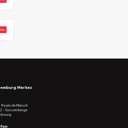
low
semburg Merkez
 Route de Mersch
2 - Gosseldange
mbourg
efon