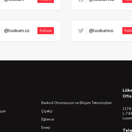
@lookum.co
@lookumco
Follow
Fol
Lük
Ofis
Barkod Otomasyon ve Bilişim Teknolojileri
117A,
Eşya
Çiçekçi
L-743
Luxe
Eğlence
Enerji
Tel