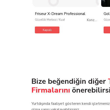
Friseur X-Dream Professional
Gol
Güzellik Merkezi / Kuaför / Kişisel Bakım
Konz (
Güze
Schillerarkaden 7,
Kaufland Karşısı)
/
Kapalı
Almanya
Bize beğendiğin diğer
Firmalarını
önerebilirs
Yurtdışında faaliyet gösteren kendi işletmeni
olma şansı yakalayabilirsiniz.