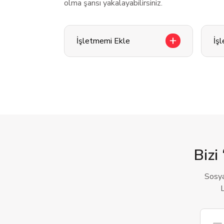
olma şansı yakalayabilirsiniz.
İşletmemi Ekle
İş
Bizi 
Sosya
L