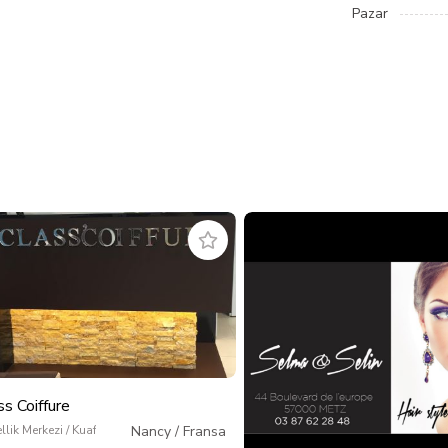
Pazar
ss Coiffure
llik Merkezi / Kuaför / Kişisel Bakım
Nancy
/
Fransa