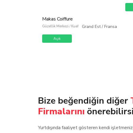
Makas Coiffure
Güzellik Merkezi / Kuaför / Kişisel Bakım
Grand Est
/
Fransa
Açık
Bize beğendiğin diğer
Firmalarını
önerebilirs
Yurtdışında faaliyet gösteren kendi işletmeni