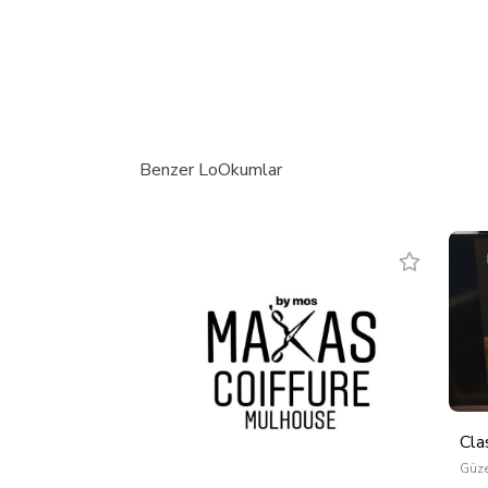
Benzer LoOkumlar
Cla
Güze