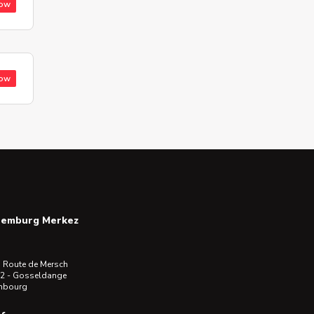
low
low
semburg Merkez
 Route de Mersch
2 - Gosseldange
mbourg