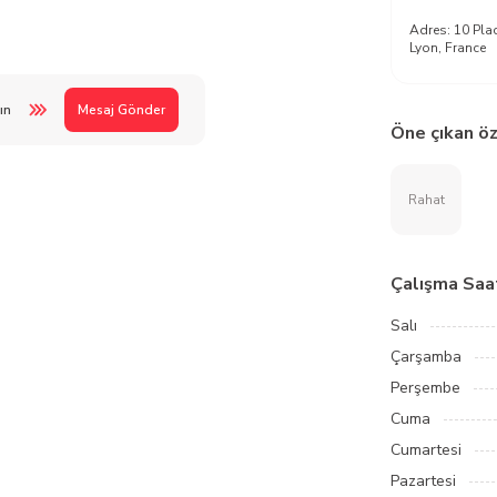
Adres:
10 Pla
Lyon, France
ın
Mesaj Gönder
Öne çıkan öz
Rahat
Çalışma Saat
Salı
Çarşamba
Perşembe
Cuma
Cumartesi
Pazartesi