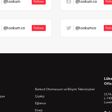
@lookum
@lookum.co
Follow
Fol
@lookum.co
@lookumco
Follow
Fol
Lük
Ofis
Barkod Otomasyon ve Bilişim Teknolojileri
117A,
Eşya
Çiçekçi
L-743
Luxe
Eğlence
Enerji