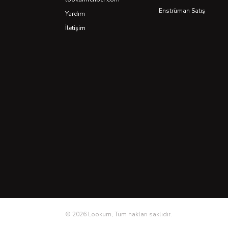
Enstrüman Satış
Yardım
İletişim
©
2026
Lookum, Tüm hakları saklıdır.