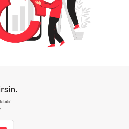
rsin.
bilir,
z.