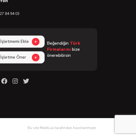
efon
27 84 94 03
İşletmemi Ekle
Beğendiğin
Türk
Firmalarını
bize
önerebilirsin
İşletme Öner
Bu site NextLua tarafından hazırlanmıştır.