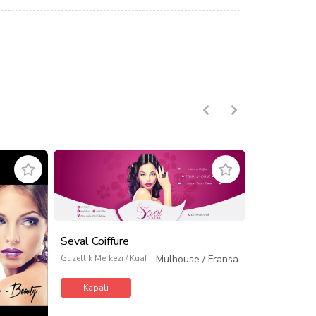
Seval Coiffure
Güzellik Merkezi / Kuaför / Kişisel Bakım
Mulhouse
/
Fransa
Kapalı
Deniz Coiff