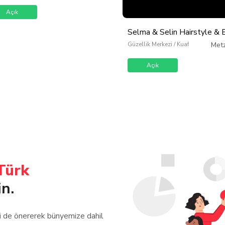
Açık
Selma & Selin Hairstyle & 
Güzellik Merkezi / Kuaför / Kişisel 
Met
Açık
Türk
in.
zi de önererek bünyemize dahil