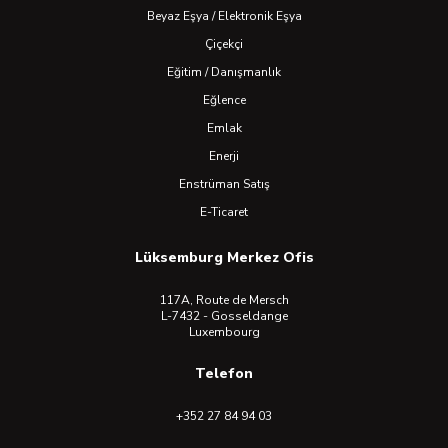
Beyaz Eşya / Elektronik Eşya
Çiçekçi
Eğitim / Danışmanlık
Eğlence
Emlak
Enerji
Enstrüman Satış
E-Ticaret
Lüksemburg Merkez Ofis
117A, Route de Mersch
L-7432 - Gosseldange
Luxembourg
Telefon
+352 27 84 94 03