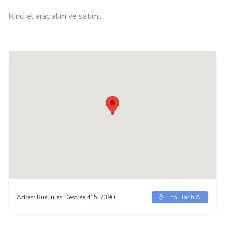
İkinci el araç alım ve satım...
Adres:
Rue Jules Destrée 415, 7390
Yol Tarifi Al