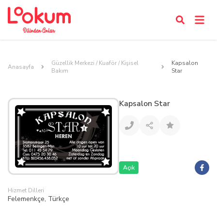
Güzellik Merkezi / Kuaför / Kişisel
Kapsalon
Anasayfa
Bakım
Star
Kapsalon Star
Açık
Hizmet Dilleri
Felemenkçe, Türkçe