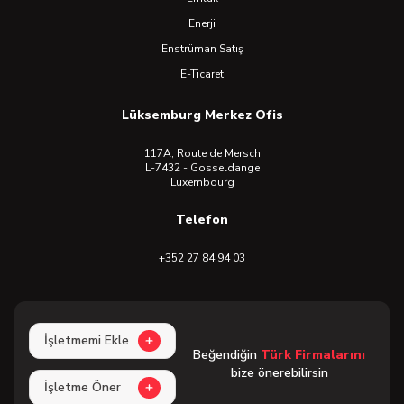
Enerji
Enstrüman Satış
E-Ticaret
Lüksemburg Merkez Ofis
117A, Route de Mersch
L-7432 - Gosseldange
Luxembourg
Telefon
+352 27 84 94 03
İşletmemi Ekle
Beğendiğin
Türk Firmalarını
bize önerebilirsin
İşletme Öner