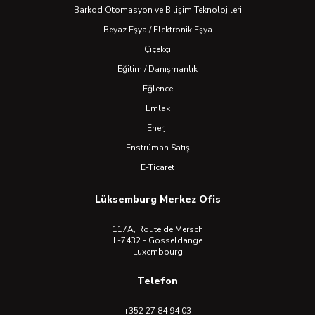
Barkod Otomasyon ve Bilişim Teknolojileri
Beyaz Eşya / Elektronik Eşya
Çiçekçi
Eğitim / Danışmanlık
Eğlence
Emlak
Enerji
Enstrüman Satış
E-Ticaret
Lüksemburg Merkez Ofis
117A, Route de Mersch
L-7432 - Gosseldange
Luxembourg
Telefon
+352 27 84 94 03