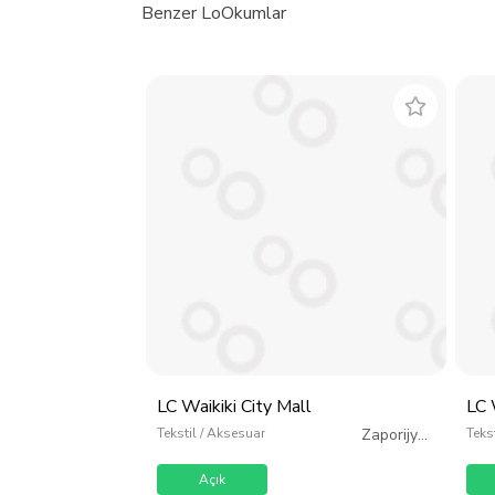
Benzer LoOkumlar
LC Waikiki City Mall
LC 
Tekstil / Aksesuar
Zaporijya
/
Teks
Ukrayna
Açık