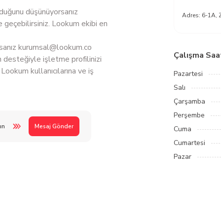
 olduğunu düşünüyorsanız
Adres:
6-1A, Z
 geçebilirsiniz. Lookum ekibi en
rsanız
kurumsal@lookum.co
Çalışma Saat
 desteğiyle işletme profilinizi
Lookum kullanıcılarına ve iş
Pazartesi
Salı
Çarşamba
Perşembe
ın
Mesaj Gönder
Cuma
Cumartesi
Pazar