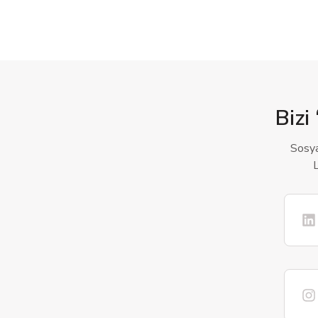
Bizi 
Sosya
L