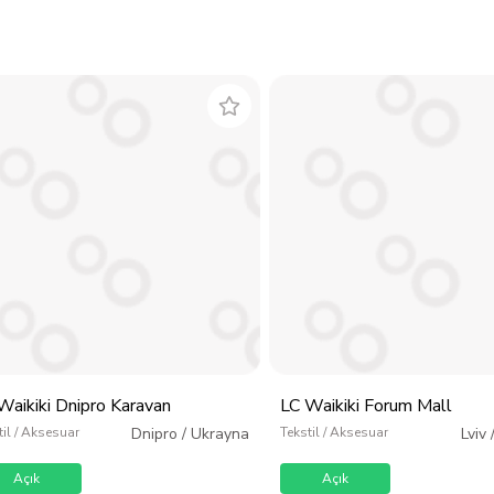
Waikiki Dnipro Karavan
LC Waikiki Forum Mall
til / Aksesuar
Dnipro
/
Ukrayna
Tekstil / Aksesuar
Lviv
Açık
Açık