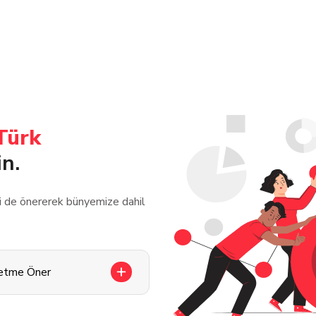
Türk
in.
zi de önererek bünyemize dahil
letme Öner