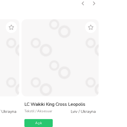
LC Waikiki King Cross Leopolis
LC Waikiki 
/
Ukrayna
Tekstil / Aksesuar
Lviv
/
Ukrayna
Tekstil / Akses
Açık
Açık