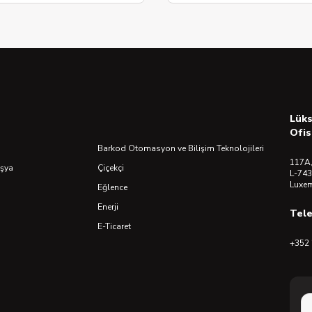
Lük
Ofis
Barkod Otomasyon ve Bilişim Teknolojileri
117A,
Eşya
Çiçekçi
L-743
Luxe
Eğlence
Enerji
Tel
E-Ticaret
+352 