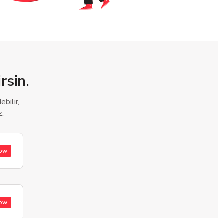
rsin.
bilir,
z.
low
low