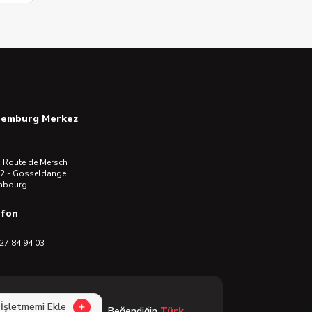
semburg Merkez
 Route de Mersch
2 - Gosseldange
mbourg
efon
27 84 94 03
İşletmemi Ekle
Beğendiğin
Türk