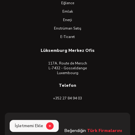
Eğlence
Emlak
Enerji
Enstrüman Satış
E-Ticaret
Lüksemburg Merkez Ofis
117A, Route de Mersch
L-7432 - Gosseldange
Luxembourg
Telefon
+352 27 84 94 03
İşletmemi Ekle
Beğendiğin
Türk Firmalarını