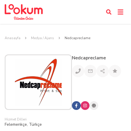
Anasayfa
Medya / Ajans
Nedcapreclame
Nedcapreclame
Hizmet Dilleri
Felemenkçe, Türkçe