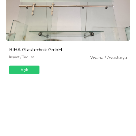
RIHA Glastechnik GmbH
İnşaat / Tadilat
Viyana
/
Avusturya
Açık