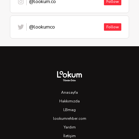
@lookum.co
Follow
@lookumco
Follow
Anasayfa
Hakkımızda
LBmag
lookumrehber.com
Yardım
İletişim