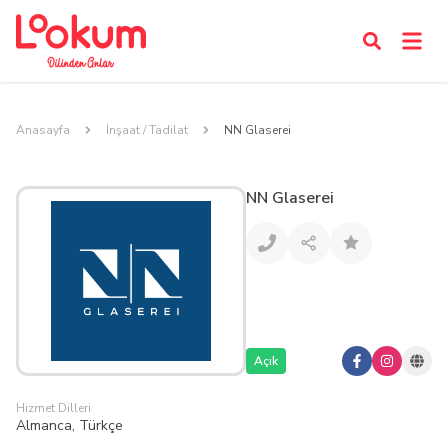
Anasayfa
İnşaat / Tadilat
NN Glaserei
NN Glaserei
Açık
Hizmet Dilleri
Almanca, Türkçe