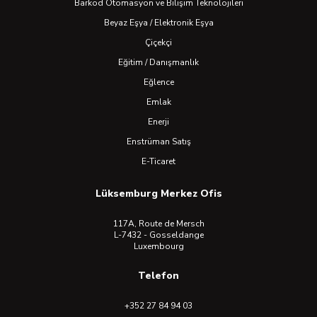
Barkod Otomasyon ve Bilişim Teknolojileri
Beyaz Eşya / Elektronik Eşya
Çiçekçi
Eğitim / Danışmanlık
Eğlence
Emlak
Enerji
Enstrüman Satış
E-Ticaret
Lüksemburg Merkez Ofis
117A, Route de Mersch
L-7432 - Gosseldange
Luxembourg
Telefon
+352 27 84 94 03