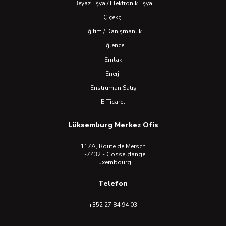
Beyaz Eşya / Elektronik Eşya
Çiçekçi
Eğitim / Danışmanlık
Eğlence
Emlak
Enerji
Enstrüman Satış
E-Ticaret
Lüksemburg Merkez Ofis
117A, Route de Mersch
L-7432 - Gosseldange
Luxembourg
Telefon
+352 27 84 94 03