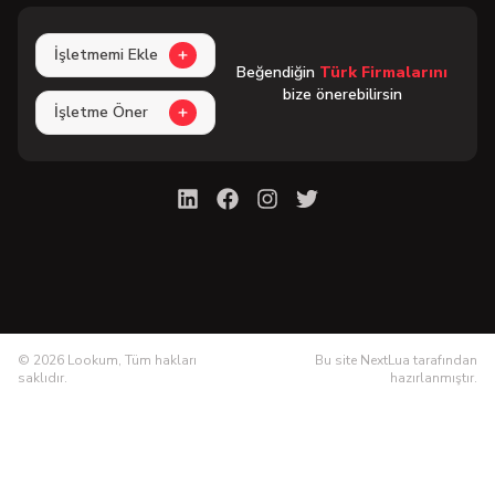
İşletmemi Ekle
Beğendiğin
Türk Firmalarını
bize önerebilirsin
İşletme Öner
©
2026
Lookum, Tüm hakları
Bu site NextLua tarafından
saklıdır.
hazırlanmıştır.