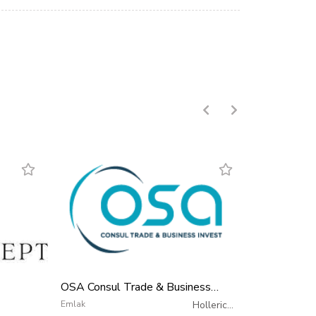
OSA Consul Trade & Business
Invest
Emlak
Hollerich
/