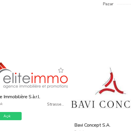
Pazar
e Immobilière S.à.r.l.
ak
Strassen
/
Lüksemburg
Açık
Bavi Concept S.A.