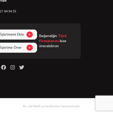
efon
27 84 94 03
İşletmemi Ekle
Beğendiğin
Türk
Firmalarını
bize
önerebilirsin
İşletme Öner
Bu site NextLua tarafından hazırlanmıştır.