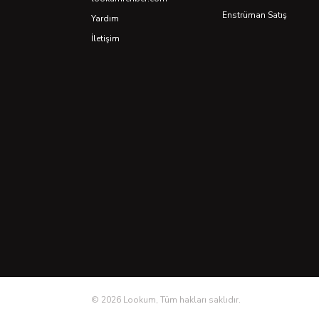
Enstrüman Satış
Yardım
İletişim
©
2026
Lookum, Tüm hakları saklıdır.