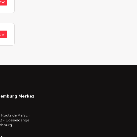
low
low
semburg Merkez
 Route de Mersch
2 - Gosseldange
mbourg