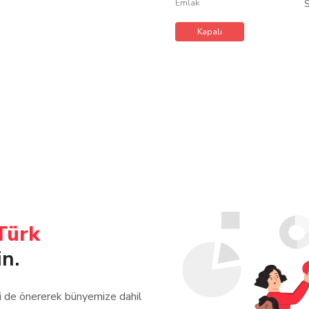
Emlak
Lü
Kapalı
Türk
in.
zi de önererek bünyemize dahil