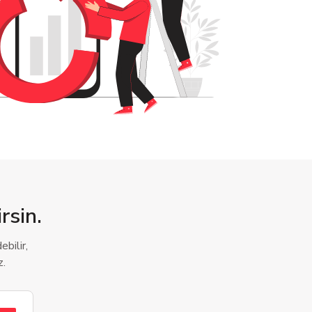
rsin.
bilir,
z.