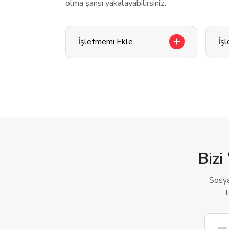
olma şansı yakalayabilirsiniz.
İşletmemi Ekle
İş
Bizi 
Sosya
L