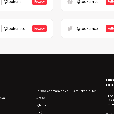
@lookum
@lookum.co
Follow
Fol
@lookum.co
@lookumco
Follow
Fol
Lük
Ofis
Barkod Otomasyon ve Bilişim Teknolojileri
117A,
Eşya
Çiçekçi
L-743
Luxe
Eğlence
Enerji