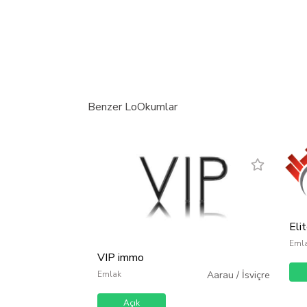
Benzer LoOkumlar
Elit
Eml
VIP immo
Emlak
Aarau
/
İsviçre
Açık