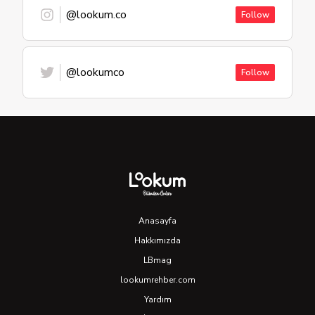
@lookum.co
Follow
@lookumco
Follow
Anasayfa
Hakkımızda
LBmag
lookumrehber.com
Yardım