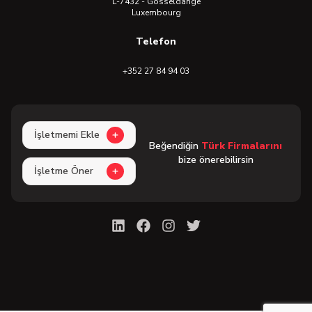
L-7432 - Gosseldange
Luxembourg
Telefon
+352 27 84 94 03
İşletmemi Ekle
Beğendiğin
Türk Firmalarını
bize önerebilirsin
İşletme Öner